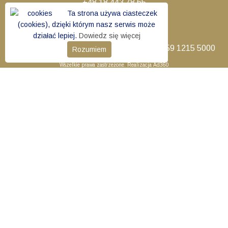
+48 18 443 78 65
fax – wew. 100
Ta strona używa ciasteczek
RIK 13/99 z dn. 01. 01. 1999
(cookies), dzięki którym nasz serwis może
NIP 734-11-38-068
działać lepiej.
Dowiedz się więcej
REGON 000282122
Nr konta bankowego muzeum: 40 1500 1559 1215 5000
Rozumiem
8864 0000
Wszelkie prawa zastrzeżone. Realizacja
Ad360