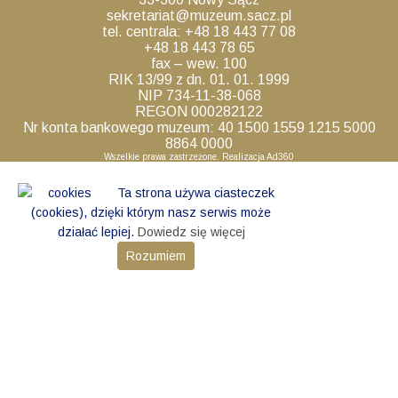
sekretariat@muzeum.sacz.pl
tel. centrala: +48 18 443 77 08
+48 18 443 78 65
fax – wew. 100
RIK 13/99 z dn. 01. 01. 1999
NIP 734-11-38-068
REGON 000282122
Nr konta bankowego muzeum: 40 1500 1559 1215 5000
8864 0000
Wszelkie prawa zastrzeżone. Realizacja
Ad360
Ta strona używa ciasteczek
(cookies), dzięki którym nasz serwis może
działać lepiej.
Dowiedz się więcej
Rozumiem